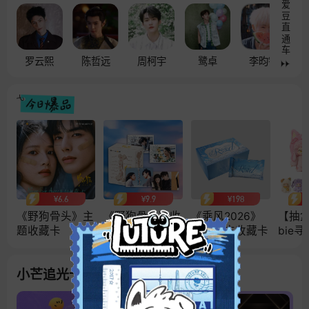
爱豆直通车
罗云熙
陈哲远
周柯宇
鹭卓
李昀锐
¥6.6
¥9.9
¥198
《野狗骨头》主
《野狗骨头》收
《乘风2026》
【抽盒
题收藏卡
藏色纸盲盒
成风官方收藏卡
bie
绒盲
小芒追光卡