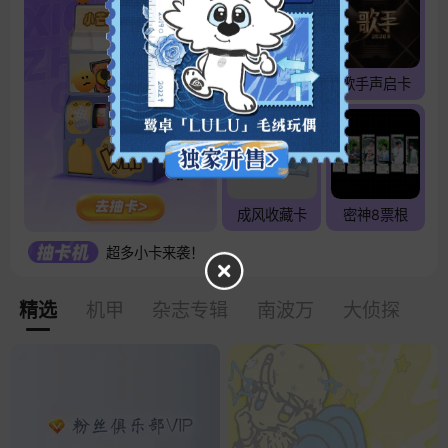
主题收藏卡
歌手声启卡
成风收藏卡
密神8票根
超多小卡来袭！
精选
机甲
杂志专辑
南波万
大侦探