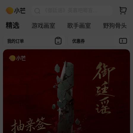
拓意官方入驻
《御廷谣》英寡吧唧盲盒￥19.9/抽
乘风2026官方周边
卓沅K.E.Y官周小铺
精选
游戏画室
歌手画室
野狗骨头
摩动核上新
我的订单
优惠券