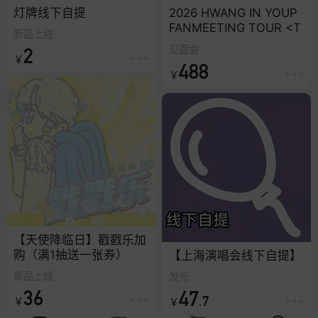
灯牌线下自提
2026 HWANG IN YOUP
FANMEETING TOUR <T
新品上线
o you>
见面会
2
￥
488
￥
【天使降临日】戳戳乐加
购（满1抽送一张券）
【上海演唱会线下自提】
新品上线
发光
36
47
.7
￥
￥