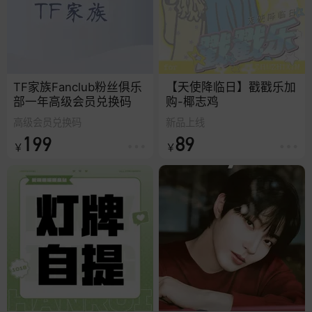
TF家族Fanclub粉丝俱乐
【天使降临日】戳戳乐加
部一年高级会员兑换码
购-椰志鸡
高级会员兑换码
新品上线
199
89
￥
￥