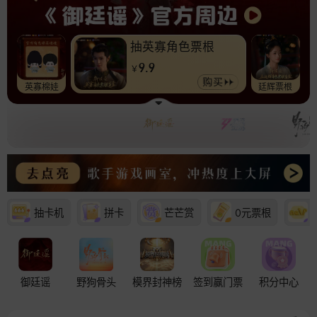
抽英寡角色票根
9.9
￥
英寡棉娃
廷辉票根
抽卡机
拼卡
芒芒赏
0元票根
御廷谣
野狗骨头
模界封神榜
签到赢门票
积分中心